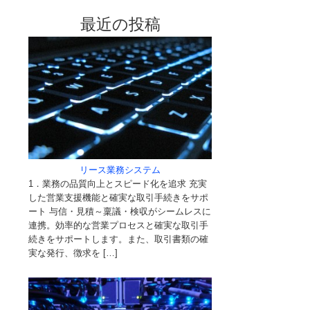
最近の投稿
リース業務システム
1．業務の品質向上とスピード化を追求 充実
した営業支援機能と確実な取引手続きをサポ
ート 与信・見積～稟議・検収がシームレスに
連携。効率的な営業プロセスと確実な取引手
続きをサポートします。また、取引書類の確
実な発行、徴求を […]