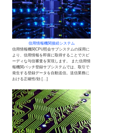
信用情報機関接続システム
信用情報機関CPU照会サブシステムの採用に
より、信用情報を即座に取得することでスピ
ーディな与信審査を実現します。 また信用情
報機関バッチ登録サブシステムでは、取引で
発生する登録データを自動送信。送信業務に
おける正確性/効 […]